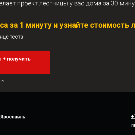
лает проект лестницы у вас дома за 30 мину
оса за 1 минуту и узнайте стоимост
нце теста
 + получить
ны.
+
. Ярославль
п