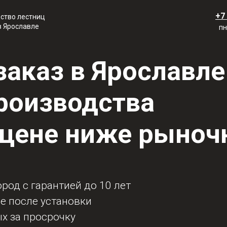
+7
ство лестниц
в Ярославле
пн
заказ в Ярославле
роизводства
о цене ниже рыноч
род с гарантией до 10 лет
е после установки
х за просрочку