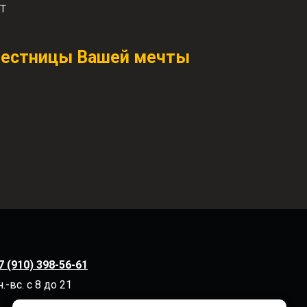
т
ь лестницы Вашей мечты
7 (910) 398-56-61
н.-вс. с 8 до 21