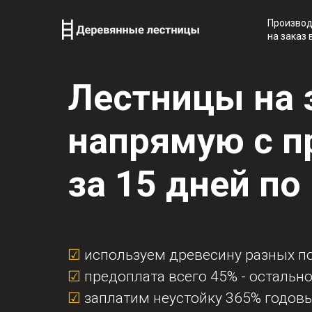
Производ
на заказ 
Лестницы на 
напрямую с п
за 15 дней п
☑
используем древесину разных по
☑
предоплата всего 45% - остально
☑
заплатим неустойку 365% годовы