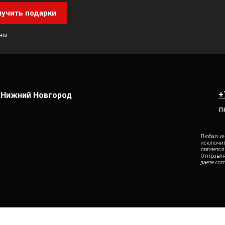
лучить подарки
ны.
+
. Нижний Новгород
п
Любая ин
исключит
является
Отправля
даете со