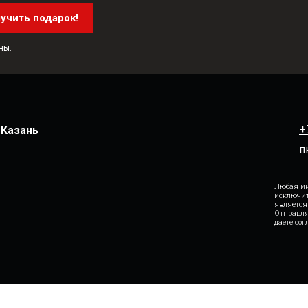
учить подарок!
ны.
+
. Казань
п
Любая ин
исключит
является
Отправля
даете со