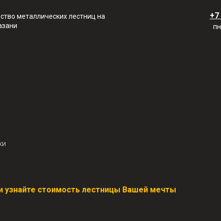
+7
ство металлических лестниц на
азани
пн
ки
у и узнайте стоимость лестницы Вашей мечты